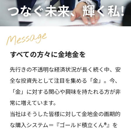
つなぐ未来、輝く私!
プライバシーポリシー
エントリー
すべての方々に金地金を
先行きの不透明な経済状況が長く続く中、安
全な投資先として注目を集める「金」。今、
「金」に対する関心や興味を持たれる方が非
常に増えています。
当社はそうした皆様に対して金地金の画期的
な購入システム＝『ゴールド積立くん®』を