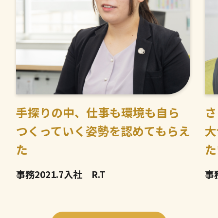
手探りの中、仕事も環境も自ら
さ
つくっていく姿勢を認めてもらえ
大
た
た
事務
2021.7入社 R.T
事