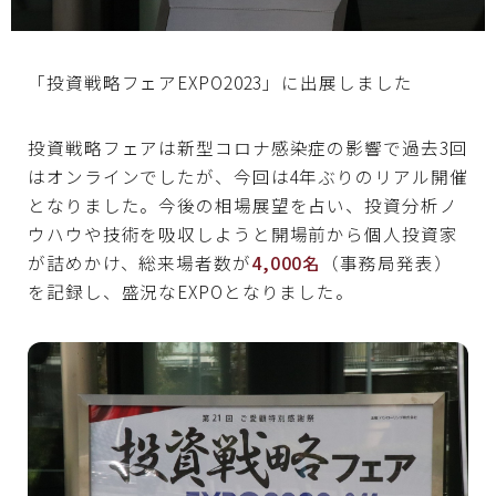
資料請求
「投資戦略フェアEXPO2023」に出展しました
投資戦略フェアは新型コロナ感染症の影響で過去3回
無料相談
はオンラインでしたが、今回は4年ぶりのリアル開催
となりました。今後の相場展望を占い、投資分析ノ
ウハウや技術を吸収しようと開場前から個人投資家
が詰めかけ、総来場者数が
4,000名
（事務局発表）
を記録し、盛況なEXPOとなりました。