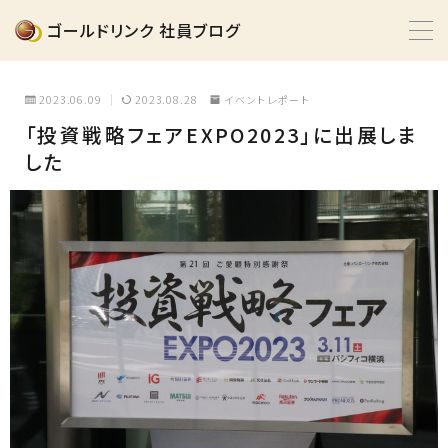
ゴールドリンク 社員ブログ
MENU
2023.06.09
2023.08.28
イベントレポート
「投資戦略フェアEXPO2023」に出展しま
イベントレポート
した
インタビュー
動画
採用情報
掲載情報
0120-430-565