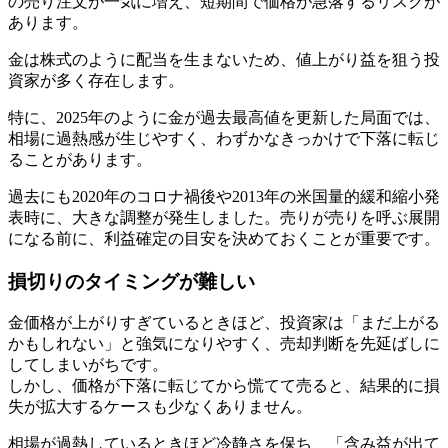
の売り注文が一気に増え、短期間で価格が急落するリスクが
あります。
金は株式のように配当を生まないため、値上がり益を狙う投
資家が多く存在します。
特に、2025年のように金が過去最高値を更新した局面では、
相場に過熱感が生じやすく、わずかなきっかけで下落に転じ
ることがあります。
過去にも2020年のコロナ禍後や2013年の米国量的緩和縮小発
表時に、大きな調整が発生しました。売りが売りを呼ぶ展開
になる前に、利益確定の目安を決めておくことが重要です。
損切りのタイミングが難しい
金価格が上がりすぎているときほど、投資家は「まだ上がる
かもしれない」と強気になりやすく、売却判断を先延ばしに
してしまいがちです。
しかし、価格が下落に転じてから慌てて売ると、結果的に損
失が拡大するケースも少なくありません。
相場が過熱しているときほど冷静さを保ち、「含み益が出て