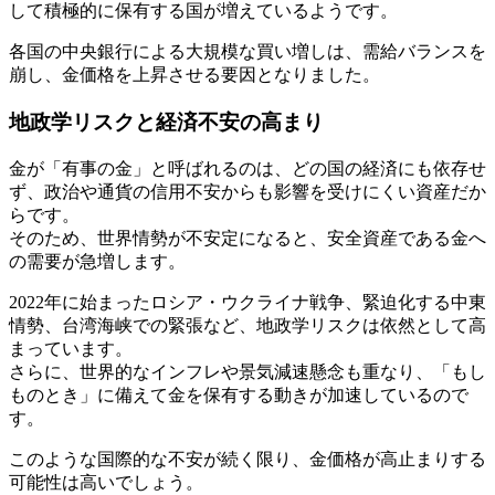
して積極的に保有する国が増えているようです。
各国の中央銀行による大規模な買い増しは、需給バランスを
崩し、金価格を上昇させる要因となりました。
地政学リスクと経済不安の高まり
金が「有事の金」と呼ばれるのは、どの国の経済にも依存せ
ず、政治や通貨の信用不安からも影響を受けにくい資産だか
らです。
そのため、世界情勢が不安定になると、安全資産である金へ
の需要が急増します。
2022年に始まったロシア・ウクライナ戦争、緊迫化する中東
情勢、台湾海峡での緊張など、地政学リスクは依然として高
まっています。
さらに、世界的なインフレや景気減速懸念も重なり、「もし
ものとき」に備えて金を保有する動きが加速しているので
す。
このような
国際的な不安が続く限り、金価格が高止まりする
可能性は高い
でしょう。