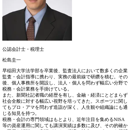
公認会計士・税理士
松島圭一
早稲田大学法学部を卒業後、監査法人において数多くの企業
監査・会計指導に携わり、実務の最前線で研鑽を積む。その
後、個人事務所を開設し、法人・個人を問わず幅広い分野で
税務・会計業務を手掛けている。
また、新聞社記者職の経歴を有し、金融・経済にとどまらず
社会全般に対する幅広い視野を培ってきた。スポーツに関し
てもプロ・アマを問わず造詣が深く、人生観や組織論にも通
じる知見を持つ。
税務・会計の専門領域はもとより、近年注目を集めるNISA
等の資産運用に関しても講演実績は多数に及び、その的確か