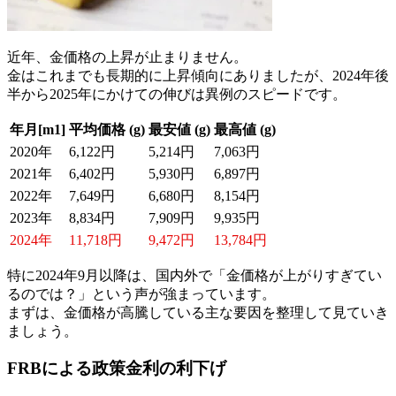
近年、
金価格の上昇が止まりません。
金はこれまでも長期的に上昇傾向にありましたが、2024年後
半から2025年にかけての伸びは異例のスピードです。
年月[m1]
平均価格 (g)
最安値 (g)
最高値 (g)
2020年
6,122円
5,214円
7,063円
2021年
6,402円
5,930円
6,897円
2022年
7,649円
6,680円
8,154円
2023年
8,834円
7,909円
9,935円
2024年
11,718円
9,472円
13,784円
特に2024年9月以降は、国内外で「金価格が上がりすぎてい
るのでは？」という声が強まっています。
まずは、金価格が高騰している主な要因を整理して見ていき
ましょう。
FRBによる政策金利の利下げ