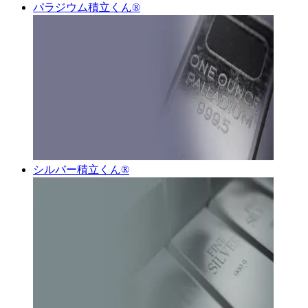
パラジウム積立くん®︎
シルバー積立くん®︎