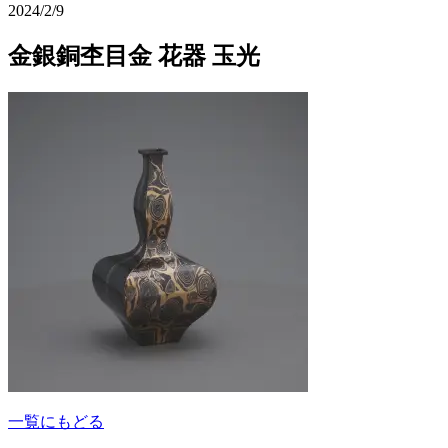
2024/2/9
金銀銅杢目金 花器 玉光
一覧にもどる