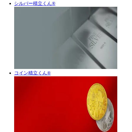
シルバー積立くん®︎
コイン積立くん®︎