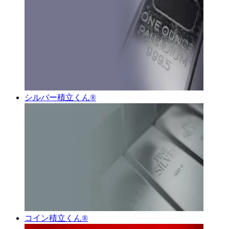
シルバー積立くん®︎
コイン積立くん®︎