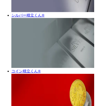
シルバー積立くん®︎
コイン積立くん®︎