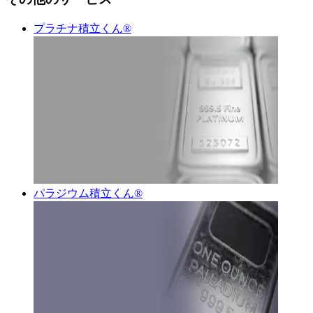
プラチナ積立くん®︎
パラジウム積立くん®︎