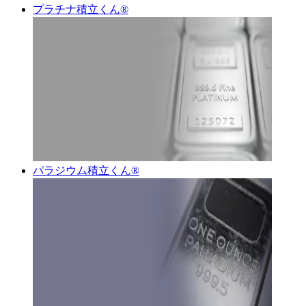
プラチナ積立くん®︎
パラジウム積立くん®︎