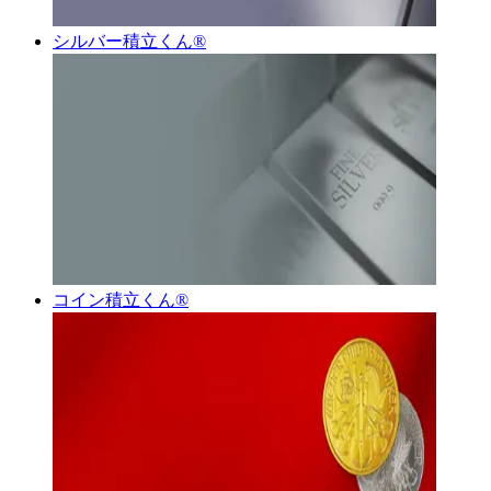
シルバー積立くん®︎
コイン積立くん®︎