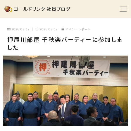
ゴールドリンク 社員ブログ
MENU
2026.03.17
2026.03.17
イベントレポート
押尾川部屋 千秋楽パーティーに参加しま
イベントレポート
した
インタビュー
動画
採用情報
掲載情報
0120-430-565