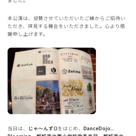
ました。
本公演は、協賛させていただいたご縁からご招待い
ただき、拝見する機会をいただきました。心より感
謝申し上げます。
当日は、
じゃ〜んずΩ
をはじめ、
DanceDojo.
、
Blooming
、
都城市立西小学校吹奏楽部
、
都城市立