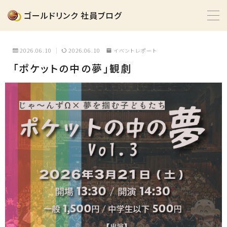
ゴールドリンク 社員ブログ
MENU
2026.06.10
2026.06.10
イベントレポート
「ポケットの中の夢」観劇
イベントレポート
インタビュー
動画
採用情報
掲載情報
0120-430-565